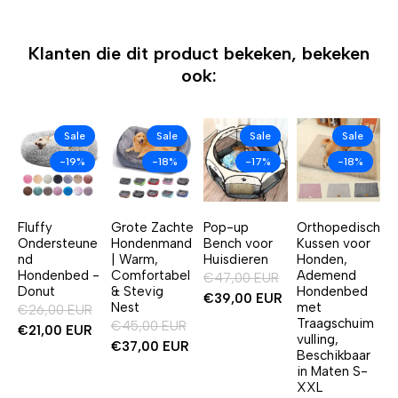
Klanten die dit product bekeken, bekeken
ook:
Sale
Sale
Sale
Sale
-19%
-18%
-17%
-18%
Fluffy
Grote Zachte
Pop-up
Orthopedisch
Ondersteune
Hondenmand
Bench voor
Kussen voor
nd
| Warm,
Huisdieren
Honden,
Hondenbed -
Comfortabel
Ademend
€47,00 EUR
Donut
& Stevig
Hondenbed
€39,00 EUR
Nest
met
€26,00 EUR
Traagschuim
€45,00 EUR
€21,00 EUR
vulling,
€37,00 EUR
Beschikbaar
in Maten S-
XXL