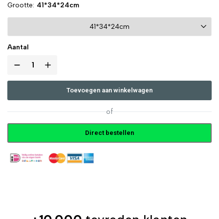
Grootte
41*34*24cm
Aantal
Toevoegen aan winkelwagen
of
Direct bestellen
Altijd veilig betalen met