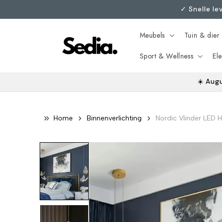
Meteen
ㅤ✓ Snelle l
naar de
content
Meubels
Tuin & dier
Sport & Wellness
El
☀️ Aug
Home
Binnenverlichting
Nordic Vlinder LED