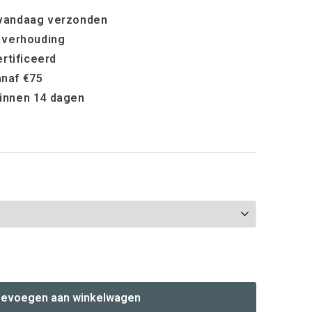
 vandaag verzonden
t verhouding
rtificeerd
anaf €75
binnen 14 dagen
evoegen aan winkelwagen