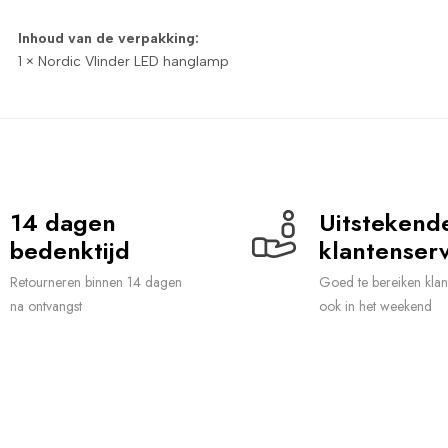
Inhoud van de verpakking:
1 × Nordic Vlinder LED hanglamp
14 dagen 
Uitstekende
bedenktijd
klantenserv
Retourneren binnen 14 dagen
Goed te bereiken klan
na ontvangst
ook in het weekend