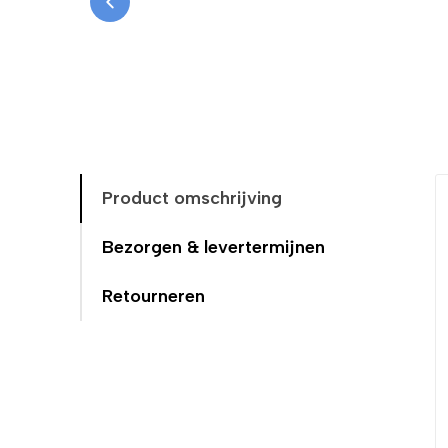
Afgelopen tijd lang op zoek geweest naar een p
gedaan. Het product kwa
Product omschrijving
Bezorgen & levertermijnen
Retourneren