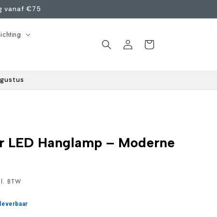
ng vanaf €75
ichting
Inloggen
Winkelwagen
ugustus
er LED Hanglamp – Moderne
l. BTW‎ ‎ ‎
 leverbaar