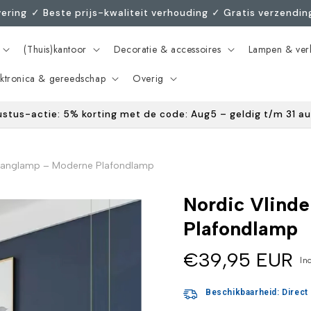
evering ㅤㅤ✓ Beste prijs-kwaliteit verhoudingㅤ ✓ Gratis verzendi
(Thuis)kantoor
Decoratie & accessoires
Lampen & verl
ektronica & gereedschap
Overig
ustus-actie: 5% korting met de code: Aug5 – geldig t/m 31 a
 Hanglamp – Moderne Plafondlamp
Nordic Vlind
Plafondlamp
€39,95 EUR
Inc
Beschikbaarheid: Direct