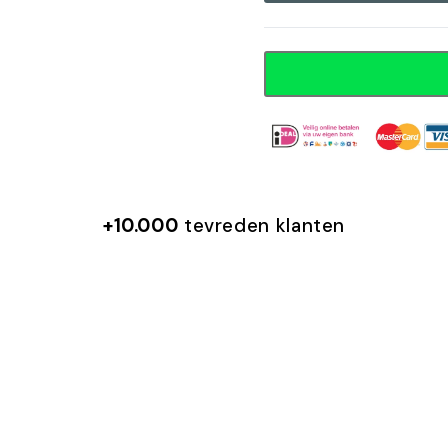
Altijd veilig betalen met
+10.000
tevreden klanten
Juliana