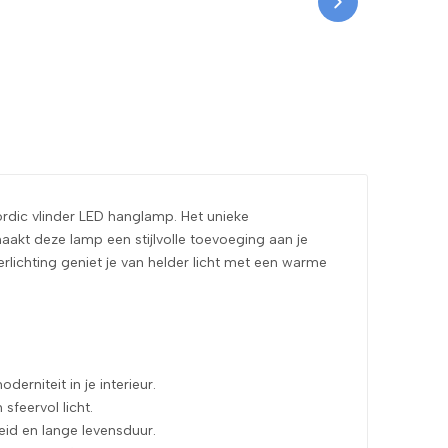
 advertentie tegen van SediaXL en de bestelling
met de houten afwerking.
ordic vlinder LED hanglamp. Het unieke
akt deze lamp een stijlvolle toevoeging aan je
lichting geniet je van helder licht met een warme
.
erniteit in je interieur.
sfeervol licht.
eid en lange levensduur.