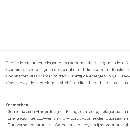
assende bench voor in de woonkamer. Ik kwam via marktplaats een
m in 2 dozen binnen 5 dagen. De bench is stevig en past mooi 
Geef je interieur een elegante en moderne uitstraling met deze N
Scandinavische design in combinatie met duurzame materialen ma
woonkamer, slaapkamer of trap. Dankzij de energiezuinige LED-ver
sfeer, terwijl de verstelbare kabel flexibiliteit biedt bij de installatie
Kenmerken:
• Scandinavisch vlinderdesign – Brengt een vleugje elegantie en mod
• Energiezuinige LED-verlichting – Zorgt voor helder, duurzaam en 
• Duurzame constructie – Gemaakt van acryl en ijzer voor stevigh