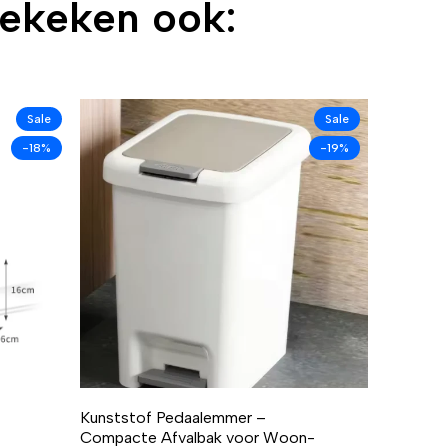
bekeken ook:
Sale
Sale
-18%
-19%
Kunststof Pedaalemmer –
Compacte Afvalbak voor Woon-