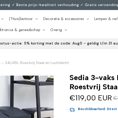
evering ㅤㅤ✓ Beste prijs-kwaliteit verhoudingㅤ ✓ Gratis verzendi
(Thuis)kantoor
Decoratie & accessoires
Lampen & verl
ektronica & gereedschap
Overig
ustus-actie: 5% korting met de code: Aug5 – geldig t/m 31 a
 – 24L/45L Roestvrij Staal en Luchtdicht
Sedia 3-vaks 
Roestvrij Staa
€119,00 EUR
€
Beschikbaarheid: Direct