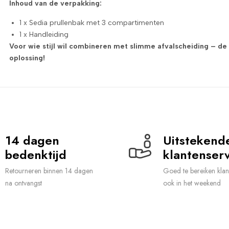
Inhoud van de verpakking:
1 x Sedia prullenbak met 3 compartimenten
1 x Handleiding
Voor wie stijl wil combineren met slimme afvalscheiding – de 3
oplossing!
14 dagen 
Uitstekende
bedenktijd
klantenserv
Retourneren binnen 14 dagen
Goed te bereiken klan
na ontvangst
ook in het weekend