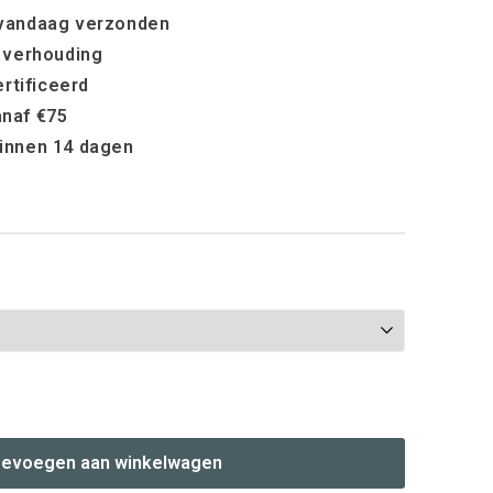
 vandaag verzonden
t verhouding
rtificeerd
anaf €75
binnen 14 dagen
evoegen aan winkelwagen