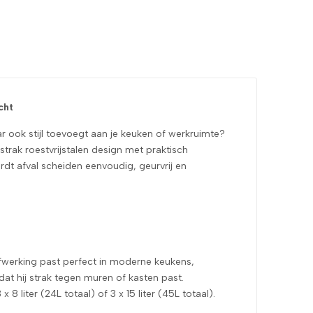
 advertentie tegen van SediaXL en de bestelling
met de houten afwerking.
cht
ar ook stijl toevoegt aan je keuken of werkruimte?
rak roestvrijstalen design met praktisch
rdt afval scheiden eenvoudig, geurvrij en
 afwerking past perfect in moderne keukens,
t hij strak tegen muren of kasten past.
x 8 liter (24L totaal) of 3 x 15 liter (45L totaal).