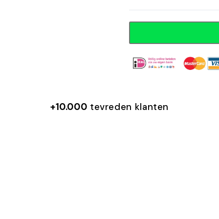
Altijd veilig betalen met
+10.000
tevreden klanten
Juliana