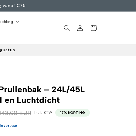
ng vanaf €75
ichting
Inloggen
Winkelwagen
ugustus
Prullenbak – 24L/45L
l en Luchtdicht
143,00 EUR
Incl. BTW‎ ‎ ‎
17% KORTING
 leverbaar