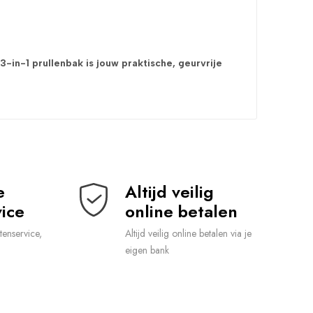
-in-1 prullenbak is jouw praktische, geurvrije
 
Altijd veilig 
ice
online betalen
tenservice,
Altijd veilig online betalen via je
eigen bank