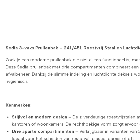
assende bench voor in de woonkamer. Ik kwam via marktplaats een
m in 2 dozen binnen 5 dagen. De bench is stevig en past mooi 
Sedia 3-vaks Prullenbak – 24L/45L Roestvrij Staal en Luchtdi
Zoek je een moderne prullenbak die niet alleen functioneel is, ma
Deze Sedia prullenbak met drie compartimenten combineert een st
afvalbeheer. Dankzij de slimme indeling en luchtdichte deksels wo
hygiënisch.
Kenmerken:
Stijlvol en modern design
– De zilverkleurige roestvrijstalen
kantoren of woonkamers. De rechthoekige vorm zorgt ervoor da
Drie aparte compartimenten
– Verkrijgbaar in varianten van 3 
Ideaal voor het scheiden van restafval, plastic, papier of gft.