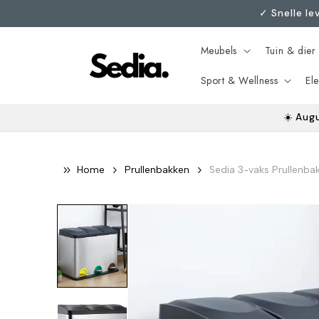
Meteen
ㅤ✓ Snelle l
naar de
content
Meubels
Tuin & dier
Sport & Wellness
El
☀️ Aug
Home
Prullenbakken
Sedia 3-vaks Prullenbak