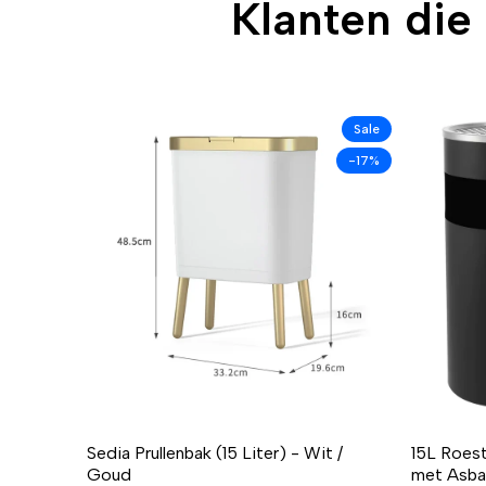
Klanten die
Sale
-17%
Sedia Prullenbak (15 Liter) - Wit /
15L Roest
Goud
met Asba