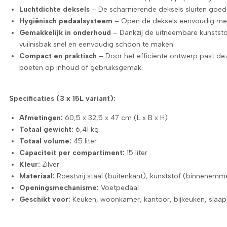
Luchtdichte deksels
– De scharnierende deksels sluiten goed
Hygiënisch pedaalsysteem
– Open de deksels eenvoudig met
Gemakkelijk in onderhoud
– Dankzij de uitneembare kunstst
vuilnisbak snel en eenvoudig schoon te maken.
Compact en praktisch
– Door het efficiënte ontwerp past dez
boeten op inhoud of gebruiksgemak.
Specificaties (3 x 15L variant):
Afmetingen:
60,5 x 32,5 x 47 cm (L x B x H)
Totaal gewicht:
6,41 kg
Totaal volume:
45 liter
Capaciteit per compartiment:
15 liter
Kleur:
Zilver
Materiaal:
Roestvrij staal (buitenkant), kunststof (binnenemm
Openingsmechanisme:
Voetpedaal
Geschikt voor:
Keuken, woonkamer, kantoor, bijkeuken, slaa