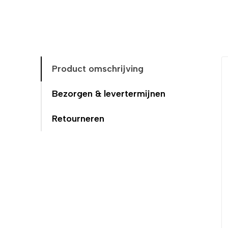
Afgelopen tijd lang op zoek geweest naar een p
gedaan. Het product kwa
Product omschrijving
Bezorgen & levertermijnen
Retourneren